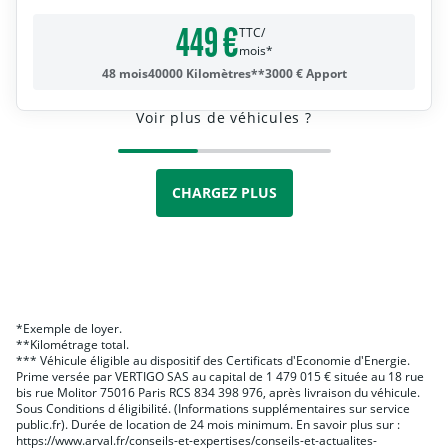
449 €
TTC/
mois*
48 mois
40000 Kilomètres**
3000 € Apport
Voir plus de véhicules ?
CHARGEZ PLUS
*Exemple de loyer.
**Kilométrage total.
*** Véhicule éligible au dispositif des Certificats d'Economie d'Energie.
Prime versée par VERTIGO SAS au capital de 1 479 015 € située au 18 rue
bis rue Molitor 75016 Paris RCS 834 398 976, après livraison du véhicule.
Sous Conditions d éligibilité. (Informations supplémentaires sur service
public.fr). Durée de location de 24 mois minimum. En savoir plus sur :
https://www.arval.fr/conseils-et-expertises/conseils-et-actualites-