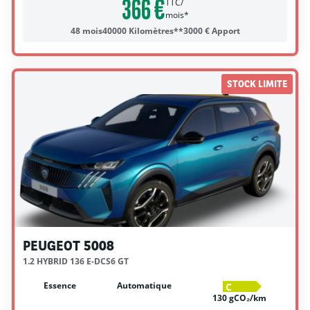
366 €
TTC/
mois*
48 mois
40000 Kilomètres**
3000 € Apport
STOCK LIMITE
PEUGEOT 5008
1.2 HYBRID 136 E-DCS6 GT
Essence
Automatique
C
130 gCO₂/km