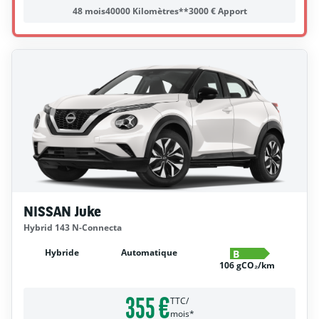
48 mois
40000 Kilomètres**
3000 € Apport
NISSAN Juke
Hybrid 143 N-Connecta
Hybride
Automatique
B
106 gCO₂/km
355 €
TTC/
mois*