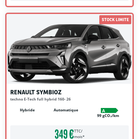
STOCK LIMITE
RENAULT SYMBIOZ
techno E-Tech full hybrid 160- 26
Hybride
Automatique
A
99 gCO₂/km
349 €
TTC/
mois*