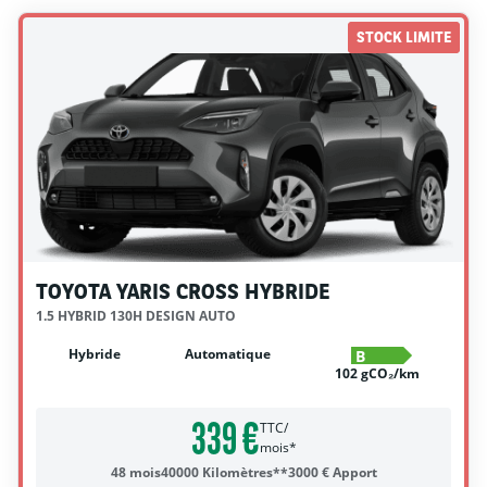
STOCK LIMITE
TOYOTA YARIS CROSS HYBRIDE
1.5 HYBRID 130H DESIGN AUTO
Hybride
Automatique
B
102 gCO₂/km
339 €
TTC/
mois*
48 mois
40000 Kilomètres**
3000 € Apport