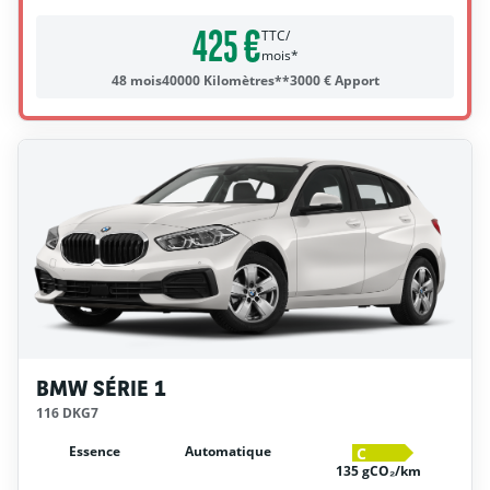
425 €
TTC/
mois*
48 mois
40000 Kilomètres**
3000 € Apport
BMW SÉRIE 1
116 DKG7
Essence
Automatique
C
135 gCO₂/km