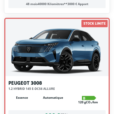
48 mois
40000 Kilomètres**
3000 € Apport
STOCK LIMITE
PEUGEOT 3008
1.2 HYBRID 145 E-DCS6 ALLURE
Essence
Automatique
B
120 gCO₂/km