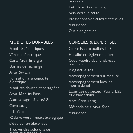
Services
Entretien et dépannage
Services à la route
Prestations véhicules électriques
Assurance
Outils de gestion
MOBILITÉS DURABLES
CONSEILS & EXPERTISES
Mobilités électriques
Conseils et actualités LLD
Véhicule électrique
Fiscalité et règlementation
Carte Arval Energie
Observatoire des tendances
marchés
Bornes de recharge
Blog actualités
Arval Switch
Accompagnement sur mesure
Formation à la conduite
électrique
Accompagnement local et
international
Mobilités douces et partagées
Expertise du secteur Public, ESS
Arval Mobility Pass
et Associations
Autopartage - Share&Go
Arval Consulting
Covoiturage
Méthodologie Arval Star
LLD Vélo
Assurance
Réduire votre impact écologique
s'équiper en électrique
Trouver des solutions de
mobilité alternative