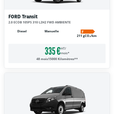
FORD Transit
2.0 ECOB 105PS 310 L2H2 FWD AMBIENTE
Diesel
Manuelle
F
211 gCO₂/km
335 €
HT/
mois*
48 mois
15000 Kilomètres**