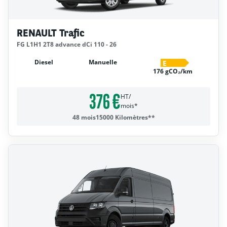
RENAULT Trafic
FG L1H1 2T8 advance dCi 110 - 26
Diesel
Manuelle
E
176 gCO₂/km
376 €
HT/
mois*
48 mois
15000 Kilomètres**