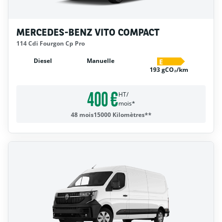
MERCEDES-BENZ VITO COMPACT
114 Cdi Fourgon Cp Pro
Diesel
Manuelle
E
193 gCO₂/km
400 €
HT/
mois*
48 mois
15000 Kilomètres**