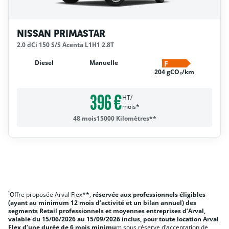
NISSAN PRIMASTAR
2.0 dCi 150 S/S Acenta L1H1 2.8T
Diesel
Manuelle
F
204 gCO₂/km
396 €
HT/
mois*
48 mois
15000 Kilomètres**
¹
Offre proposée Arval Flex**,
réservée aux professionnels éligibles
(ayant au minimum 12 mois d’activité et un bilan annuel) des
segments Retail professionnels et moyennes entreprises d’Arval,
valable du 15/06/2026 au 15/09/2026 inclus, pour toute location Arval
Flex d’une durée de 6 mois minimu
m sous réserve d’acceptation de