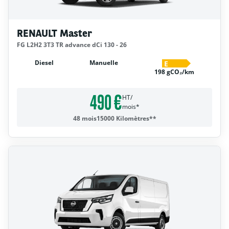
RENAULT Master
FG L2H2 3T3 TR advance dCi 130 - 26
Diesel
Manuelle
E
198 gCO₂/km
490 €
HT/
mois*
48 mois
15000 Kilomètres**