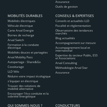
Assurance
Outils de gestion
MOBILITÉS DURABLES
CONSEILS & EXPERTISES
Mobilités électriques
Conseils et actualités LLD
Véhicule électrique
Fiscalité et règlementation
Carte Arval Energie
Observatoire des tendances
marchés
Bornes de recharge
Blog actualités
Arval Switch
Accompagnement sur mesure
Formation à la conduite
électrique
Accompagnement local et
international
Mobilités douces et partagées
Expertise du secteur Public, ESS
Arval Mobility Pass
et Associations
Autopartage - Share&Go
Arval Consulting
Covoiturage
Méthodologie Arval Star
LLD Vélo
Assurance
Réduire votre impact écologique
s'équiper en électrique
Trouver des solutions de
mobilité alternative
Encourager l'éco conduite et la
sobriété énergétique
QUI SOMMES-NOUS ?
CONDUCTEURS