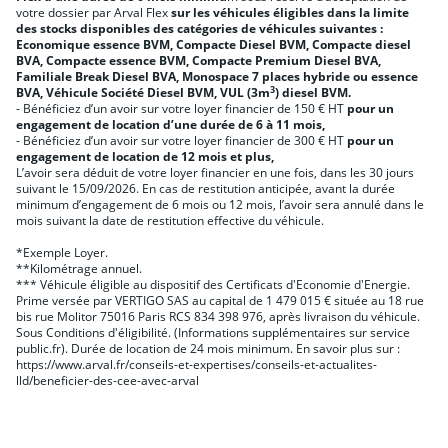
votre dossier par Arval Flex
sur les véhicules éligibles dans la limite
des stocks disponibles des catégories de véhicules suivantes :
Economique essence BVM, Compacte Diesel BVM, Compacte diesel
BVA, Compacte essence BVM, Compacte Premium Diesel BVA,
Familiale Break Diesel BVA, Monospace 7 places hybride ou essence
3
BVA, Véhicule Société Diesel BVM, VUL (3m
) diesel BVM.
- Bénéficiez d’un avoir sur votre loyer financier de 150 € HT
pour un
engagement de location d’une durée de 6 à 11 mois,
- Bénéficiez d’un avoir sur votre loyer financier de 300 € HT
pour un
engagement de location de 12 mois et plus,
L’avoir sera déduit de votre loyer financier en une fois, dans les 30 jours
suivant le 15/09/2026. En cas de restitution anticipée, avant la durée
minimum d’engagement de 6 mois ou 12 mois, l’avoir sera annulé dans le
mois suivant la date de restitution effective du véhicule.
*Exemple Loyer.
**Kilométrage annuel.
*** Véhicule éligible au dispositif des Certificats d'Economie d'Energie.
Prime versée par VERTIGO SAS au capital de 1 479 015 € située au 18 rue
bis rue Molitor 75016 Paris RCS 834 398 976, après livraison du véhicule.
Sous Conditions d'éligibilité. (Informations supplémentaires sur service
public.fr). Durée de location de 24 mois minimum. En savoir plus sur :
https://www.arval.fr/conseils-et-expertises/conseils-et-actualites-
lld/beneficier-des-cee-avec-arval