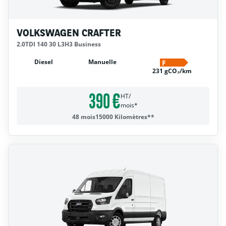
VOLKSWAGEN CRAFTER
2.0TDI 140 30 L3H3 Business
Diesel
Manuelle
F
231 gCO₂/km
390 €
HT/
mois*
48 mois
15000 Kilomètres**