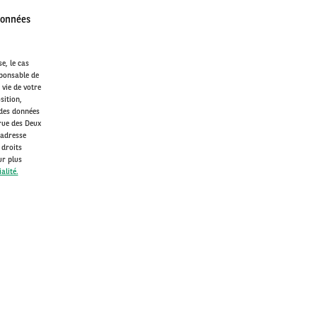
données
e, le cas
sponsable de
 vie de votre
sition,
 des données
rue des Deux
'adresse
 droits
ur plus
alité.