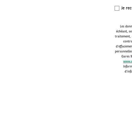
Je rec
Les donn
échéant, se
traitement, 
contra
d'effacemen
personnelle
Gares 9
www.a
Inform
d'inf