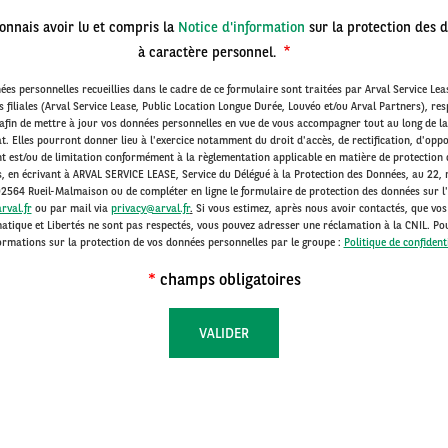
onnais avoir lu et compris la
Notice d'information
sur la protection des 
à caractère personnel.
ées personnelles recueillies dans le cadre de ce formulaire sont traitées par Arval Service Leas
s filiales (Arval Service Lease, Public Location Longue Durée, Louvéo et/ou Arval Partners), re
afin de mettre à jour vos données personnelles en vue de vous accompagner tout au long de la
t. Elles pourront donner lieu à l'exercice notamment du droit d'accès, de rectification, d'oppo
t est/ou de limitation conformément à la règlementation applicable en matière de protection
s, en écrivant à ARVAL SERVICE LEASE, Service du Délégué à la Protection des Données, au 22, 
2564 Rueil-Malmaison ou de compléter en ligne le formulaire de protection des données sur l
rval.fr
ou par mail via
privacy@arval.fr
.
Si vous estimez, après nous avoir contactés, que vos
atique et Libertés ne sont pas respectés, vous pouvez adresser une réclamation à la CNIL. Po
ormations sur la protection de vos données personnelles par le groupe :
Politique de confidenti
*
champs obligatoires