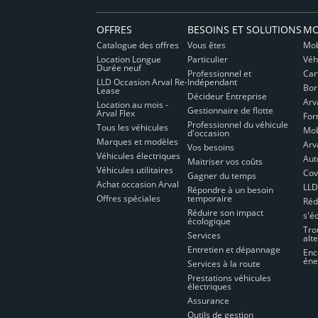
OFFRES
BESOINS ET SOLUTIONS
MO
Catalogue des offres
Vous êtes
Mob
Location Longue
Particulier
Véh
Durée neuf
Professionnel et
Car
LLD Occasion Arval Re-
Indépendant
Bor
Lease
Décideur Entreprise
Arv
Location au mois -
Gestionnaire de flotte
Arval Flex
For
Professionnel du véhicule
Tous les véhicules
Mob
d'occasion
Marques et modèles
Arv
Vos besoins
Véhicules électriques
Aut
Maitriser vos coûts
Véhicules utilitaires
Cov
Gagner du temps
Achat occasion Arval
LLD
Répondre à un besoin
Offres spéciales
temporaire
Réd
Réduire son impact
s'é
écologique
Tro
Services
alt
Entretien et dépannage
Enc
éne
Services à la route
Prestations véhicules
électriques
Assurance
Outils de gestion