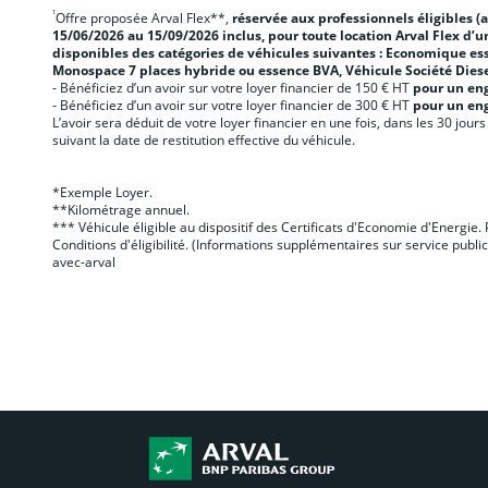
¹
Offre proposée Arval Flex**,
réservée aux professionnels éligibles 
15/06/2026 au 15/09/2026 inclus, pour toute location Arval Flex d
disponibles des catégories de véhicules suivantes : Economique 
Monospace 7 places hybride ou essence BVA, Véhicule Société Dies
- Bénéficiez d’un avoir sur votre loyer financier de 150 € HT
pour un eng
- Bénéficiez d’un avoir sur votre loyer financier de 300 € HT
pour un eng
L’avoir sera déduit de votre loyer financier en une fois, dans les 30 jo
suivant la date de restitution effective du véhicule.
*Exemple Loyer.
**Kilométrage annuel.
*** Véhicule éligible au dispositif des Certificats d'Economie d'Energie
Conditions d'éligibilité. (Informations supplémentaires sur service publi
avec-arval