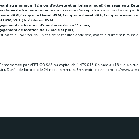
(ayant au minimum 12 mois d’activité et un bilan annuel) des segments Reta
’une durée de 6 mois minimu
m sous réserve d’acceptation de votre dossier par A
essence BVM, Compacte Diesel BVM, Compacte diesel BVA, Compacte essence
3
el BVM, VUL (3m
) diesel BVM.
agement de location d’une durée de 6 à 11 mois,
agement de location de 12 mois et plus,
urs suivant le 15/09/2026. En cas de restitution anticipée, avant la durée minimum
. Prime versée par VERTIGO SAS au capital de 1 479 015 € située au 18 rue bis ru
c.fr). Durée de location de 24 mois minimum. En savoir plus sur :
https://www.arval