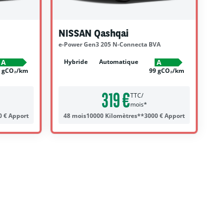
NISSAN Qashqai
e-Power Gen3 205 N-Connecta BVA
Hybride
Automatique
A
A
8 gCO₂/km
99 gCO₂/km
319 €
TTC/
mois*
0 € Apport
48 mois
10000 Kilomètres**
3000 € Apport