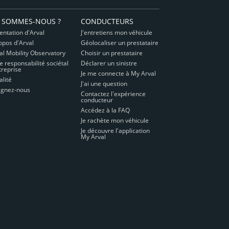
 SOMMES-NOUS ?
CONDUCTEURS
entation d'Arval
J'entretiens mon véhicule
opos d'Arval
Géolocaliser un prestataire
val Mobility Observatory
Choisir un prestataire
e responsabilité sociétal
Déclarer un sinistre
treprise
Je me connecte à My Arval
alité
J'ai une question
ignez-nous
Contactez l'expérience
conducteur
Accédez à la FAQ
Je rachète mon véhicule
Je découvre l'application
My Arval