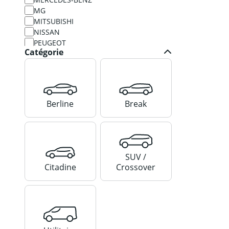
MG
MITSUBISHI
NISSAN
PEUGEOT
Catégorie
POLESTAR
PORSCHE
RENAULT
SKODA
TESLA
Berline
Break
TOYOTA
VOLKSWAGEN
VOLVO
XPENG
ZEEKR
SUV /
Citadine
Crossover