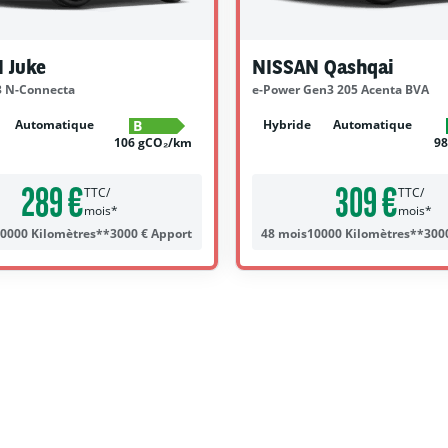
 Juke
NISSAN Qashqai
3 N-Connecta
e-Power Gen3 205 Acenta BVA
Automatique
Hybride
Automatique
B
106 gCO₂/km
9
289 €
309 €
TTC/
TTC/
mois*
mois*
0000 Kilomètres**
3000 € Apport
48 mois
10000 Kilomètres**
300