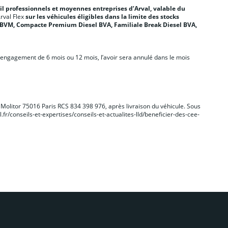
il professionnels et moyennes entreprises d’Arval, valable du
rval Flex
sur les véhicules éligibles dans la limite des stocks
 BVM, Compacte Premium Diesel BVA, Familiale Break Diesel BVA,
 d’engagement de 6 mois ou 12 mois, l’avoir sera annulé dans le mois
e Molitor 75016 Paris RCS 834 398 976, après livraison du véhicule. Sous
.fr/conseils-et-expertises/conseils-et-actualites-lld/beneficier-des-cee-