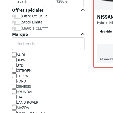
Offres spéciales
Offre Exclusive
NISSAN
Stock Limité
Hybrid 14
Eligible CEE***
Hybride
Marque
AUDI
48 mois
1
BMW
BYD
CITROEN
CUPRA
FORD
GENESIS
HYUNDAI
KIA
LAND ROVER
MAZDA
MERCEDES-BENZ