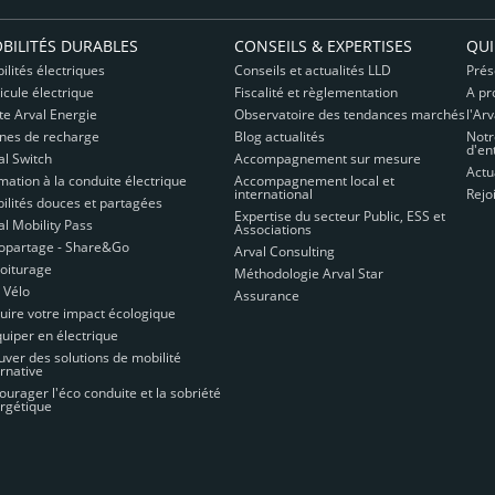
BILITÉS DURABLES
CONSEILS & EXPERTISES
QUI
ilités électriques
Conseils et actualités LLD
Prés
icule électrique
Fiscalité et règlementation
A pr
te Arval Energie
Observatoire des tendances marchés
l'Ar
nes de recharge
Blog actualités
Notr
d'en
al Switch
Accompagnement sur mesure
Actu
mation à la conduite électrique
Accompagnement local et
international
Rejo
ilités douces et partagées
Expertise du secteur Public, ESS et
al Mobility Pass
Associations
opartage - Share&Go
Arval Consulting
oiturage
Méthodologie Arval Star
 Vélo
Assurance
uire votre impact écologique
quiper en électrique
uver des solutions de mobilité
ernative
ourager l'éco conduite et la sobriété
rgétique