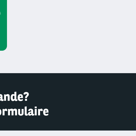
s
ande?
ormulaire