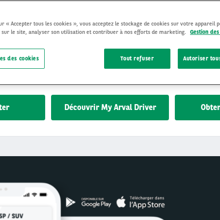
sur « Accepter tous les cookies », vous acceptez le stockage de cookies sur votre appareil 
 sur le site, analyser son utilisation et contribuer à nos efforts de marketing.
Gestion des
oujours un expert pour vous accompagner. Où que vous soyez, les é
der et vous faire gagner du temps. Découvrez ce que fait le
servi
es des cookies
Tout refuser
Autoriser tou
 notre
réseau de garages
, prestataires agréés et préférentiels,
le
uentes
.
ter
Découvrir My Arval Driver
Obte