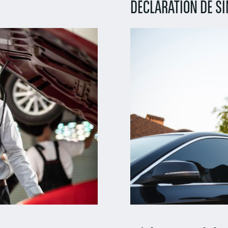
DÉCLARATION DE SI
Right
column