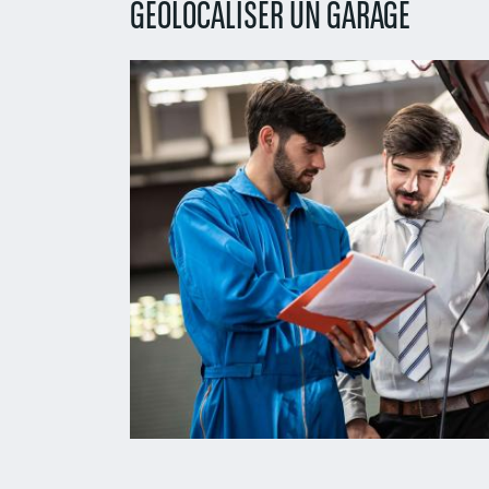
GÉOLOCALISER UN GARAGE
Left
column