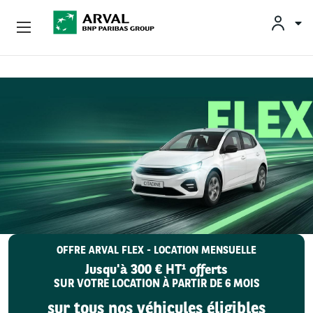
OFFRES
no
Aller au contenu principal
BESOINS ET SOLUTIONS
MOBILITÉS DURABLES
CONSEILS & EXPERTISES
CONTACTS
OFFRE ARVAL FLEX - LOCATION MENSUELLE
Jusqu'à 300 € HT¹ offerts
CONDUCTEURS
SUR VOTRE LOCATION À PARTIR DE 6 MOIS
sur tous nos véhicules éligibles