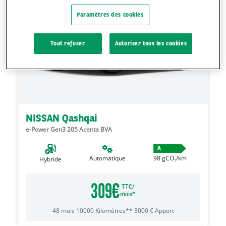
Paramètres des cookies
Tout refuser
Autoriser tous les cookies
NISSAN Qashqai
e-Power Gen3 205 Acenta BVA
A
Automatique
98
gCO₂/km
Hybride
309
€
TTC/
mois*
48
mois
10000
Kilomètres**
3000
€
Apport