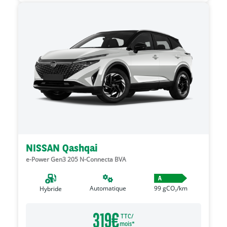
NISSAN Qashqai
e-Power Gen3 205 N-Connecta BVA
A
Automatique
99
gCO₂/km
Hybride
319
€
TTC/
mois*