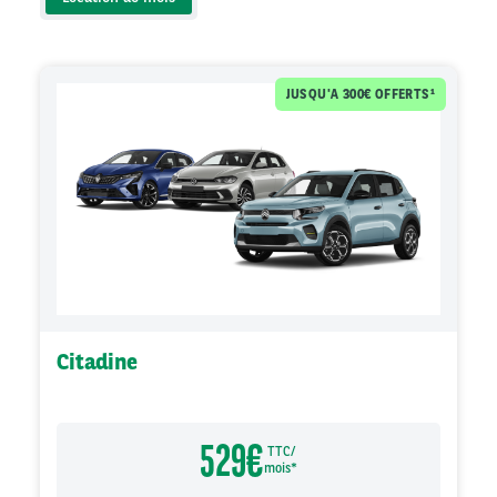
Citadine
529
€
TTC/
mois*