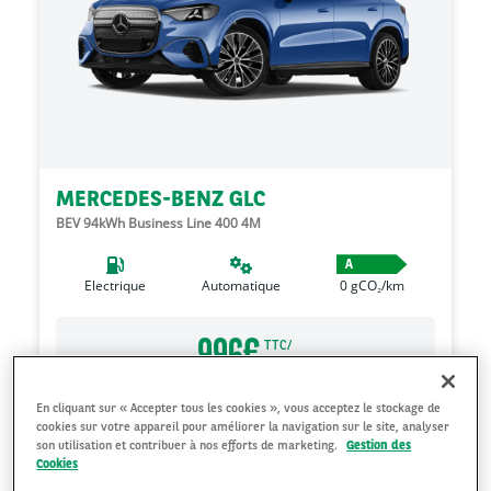
MERCEDES-BENZ GLC
BEV 94kWh Business Line 400 4M
A
Electrique
Automatique
0
gCO₂/km
996
€
TTC/
mois*
48
mois
10000
Kilomètres**
0
€
Apport
En cliquant sur « Accepter tous les cookies », vous acceptez le stockage de
cookies sur votre appareil pour améliorer la navigation sur le site, analyser
son utilisation et contribuer à nos efforts de marketing.
Gestion des
Cookies