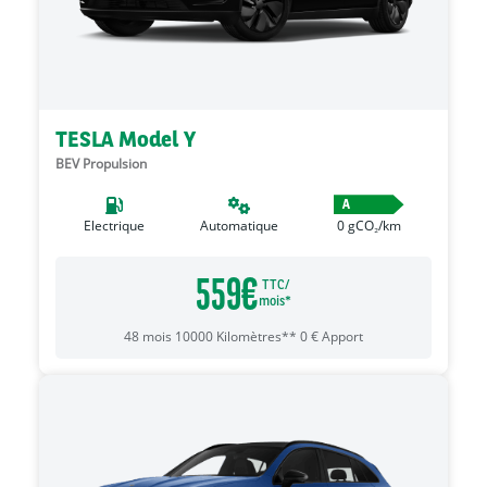
TESLA Model Y
BEV Propulsion
A
Electrique
Automatique
0
gCO₂/km
559
€
TTC/
mois*
48
mois
10000
Kilomètres**
0
€
Apport