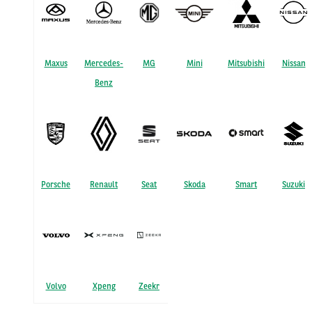
Maxus
Mercedes-
MG
Mini
Mitsubishi
Nissan
Benz
Porsche
Renault
Seat
Skoda
Smart
Suzuki
Volvo
Xpeng
Zeekr