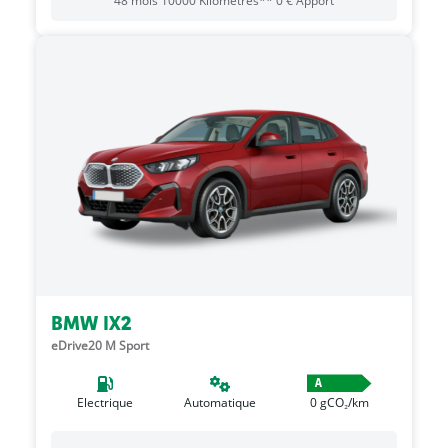
48
mois
10000
Kilomètres**
0
€
Apport
BMW IX2
eDrive20 M Sport
A
Electrique
Automatique
0
gCO₂/km