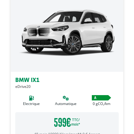
BMW IX1
eDrive20
A
Electrique
Automatique
0
gCO₂/km
599
€
TTC/
mois*