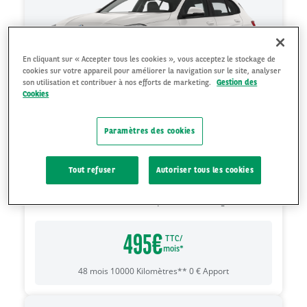
En cliquant sur « Accepter tous les cookies », vous acceptez le stockage de
cookies sur votre appareil pour améliorer la navigation sur le site, analyser
son utilisation et contribuer à nos efforts de marketing.
Gestion des
Cookies
Paramètres des cookies
BMW SÉRIE 1
116 DKG7
Tout refuser
Autoriser tous les cookies
C
Essence
Automatique
135
gCO₂/km
495
€
TTC/
mois*
48
mois
10000
Kilomètres**
0
€
Apport