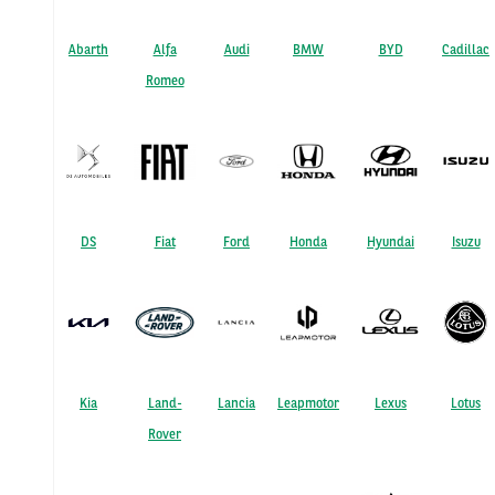
Abarth
Alfa
Audi
BMW
BYD
Cadillac
Romeo
DS
Fiat
Ford
Honda
Hyundai
Isuzu
Kia
Land-
Lancia
Leapmotor
Lexus
Lotus
Rover