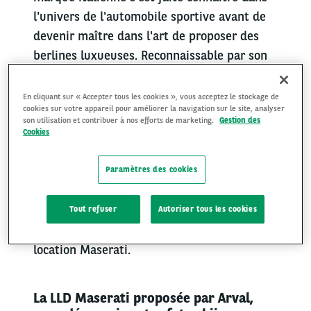
l'univers de l'automobile sportive avant de
devenir maître dans l'art de proposer des
berlines luxueuses. Reconnaissable par son
logo en forme de trident inspiré de la
fontaine de Bologne, la marque est
En cliquant sur « Accepter tous les cookies », vous acceptez le stockage de
cookies sur votre appareil pour améliorer la navigation sur le site, analyser
aujourd'hui une référence dans le domaine
son utilisation et contribuer à nos efforts de marketing.
Gestion des
des voitures de luxe. Moteur puissant, lignes
Cookies
acérées, les véhicules Maserati qui
composent aujourd'hui la gamme sont le
Paramètres des cookies
fruit de plus d'un siècle de règne dans
l'univers automobile, ils vous sont
Tout refuser
Autoriser tous les cookies
accessibles via l’offre longue durée de
location Maserati.
La LLD Maserati proposée par Arval,