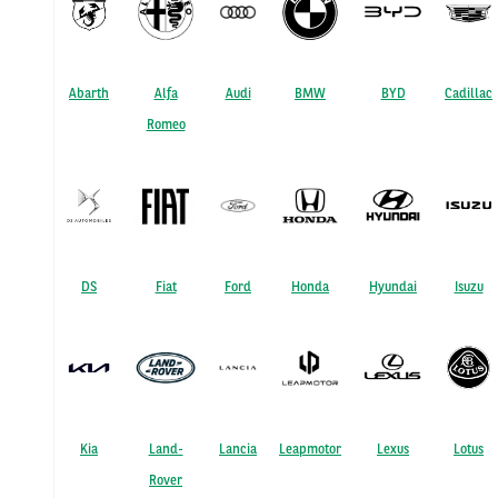
Abarth
Alfa
Audi
BMW
BYD
Cadillac
Romeo
DS
Fiat
Ford
Honda
Hyundai
Isuzu
Kia
Land-
Lancia
Leapmotor
Lexus
Lotus
Rover