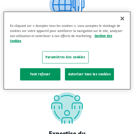
En cliquant sur « Accepter tous les cookies », vous acceptez le stockage de
Accompagnement
cookies sur votre appareil pour améliorer la navigation sur le site, analyser
son utilisation et contribuer à nos efforts de marketing.
Gestion des
local et international
Cookies
Une équipe commerciale dédiée pour toutes vos implantations.
Paramètres des cookies
DÉCOUVRIR
Tout refuser
Autoriser tous les cookies
Expertise du