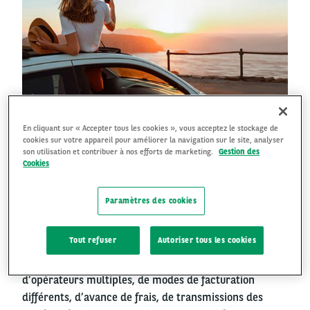
En cliquant sur « Accepter tous les cookies », vous acceptez le stockage de
cookies sur votre appareil pour améliorer la navigation sur le site, analyser
son utilisation et contribuer à nos efforts de marketing.
Gestion des
Right
CARTE ARVAL ENERGY²
Cookies
column
L’électrification de votre flotte entraine une évolution
Paramètres des cookies
des modes de paiement utilisés par vos collaborateurs.
La Carte Arval Energy² simplifie la recharge des
Tout refuser
Autoriser tous les cookies
véhicules électriques en itinérance et permet de faire
le plein des véhicules hybrides. Pas de soucis
d’opérateurs multiples, de modes de facturation
différents, d’avance de frais, de transmissions des