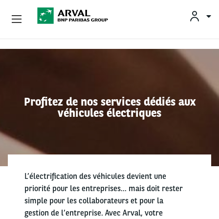
OFFRES
Aller au contenu principal
BESOINS ET SOLUTIONS
MOBILITÉS DURABLES
Profitez de nos services dédiés aux
véhicules électriques
CONSEILS & EXPERTISES
CONTACTS
L’électrification des véhicules devient une
priorité pour les entreprises… mais doit rester
CONDUCTEURS
simple pour les collaborateurs et pour la
gestion de l’entreprise. Avec Arval, votre