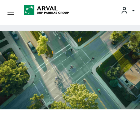
OFFRES
Aller au contenu principal
BESOINS ET SOLUTIONS
MOBILITÉS DURABLES
CONSEILS & EXPERTISES
CONTACTS
CONDUCTEURS