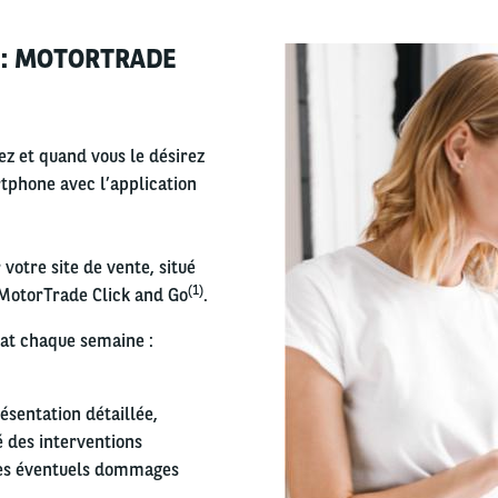
 : MOTORTRADE
Right
column
ez et quand vous le désirez
rtphone avec l’application
votre site de vente, situé
(1)
 MotorTrade Click and Go
.
hat chaque semaine :
résentation détaillée,
é des interventions
 des éventuels dommages