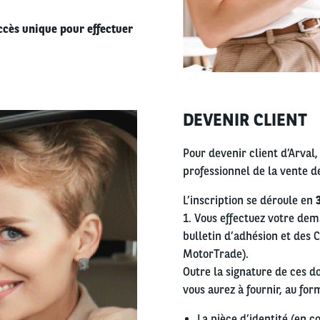
accès unique pour effectuer
DEVENIR CLIENT
Right
column
Pour devenir client d’Arval,
professionnel de la vente d
L’inscription se déroule en
1. Vous effectuez votre dem
bulletin d’adhésion et des C
MotorTrade).
Outre la signature de ces d
vous aurez à fournir, au fo
La pièce d’identité (en c