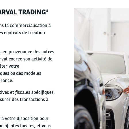
ARVAL TRADING¹
Right
column
ans la commercialisation à
es contrats de Location
es en provenance des autres
al exerce son activité de
éter votre
rques ou des modèles
France.
ves et fiscales spécifiques,
surer des transactions à
 à votre disposition pour
écificités locales, et vous