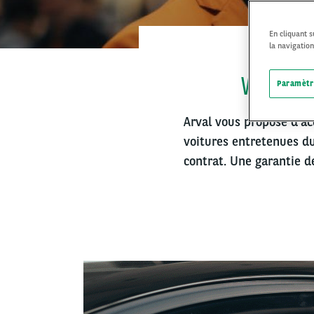
En cliquant 
la navigation
VOUS CHER
Paramètr
Arval vous propose d’ac
voitures entretenues du
contrat. Une garantie de
Left
column