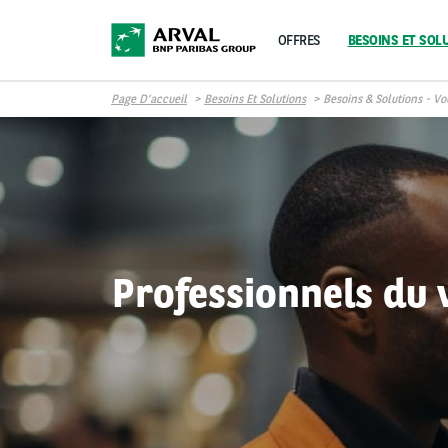
Aller au contenu principal
OFFRES
BESOINS ET SOL
Page D’accueil
Besoins Et Solutions
Besoins & Solutions - Vo
Professionnels du 