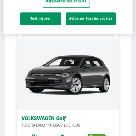
Paramètres des cookies
390
€
HT/
Tout refuser
Autoriser tous les cookies
mois*
48
mois
15000
Kilomètres**
0
€
Apport
VOLKSWAGEN Golf
1.5 ETSI EVO2 116 DSG7 LIFE PLUS