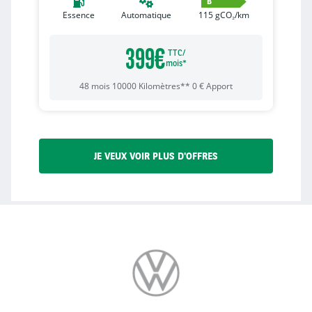
B
Essence
Automatique
115
gCO₂/km
399
€
TTC/
mois*
48
mois
10000
Kilomètres**
0
€
Apport
JE VEUX VOIR PLUS D'OFFRES