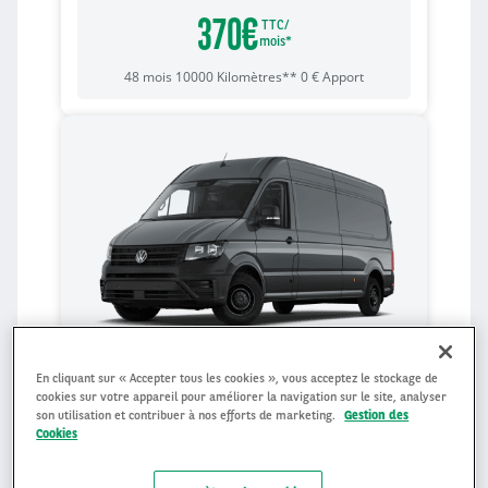
370
€
TTC/
mois*
48
mois
10000
Kilomètres**
0
€
Apport
En cliquant sur « Accepter tous les cookies », vous acceptez le stockage de
VOLKSWAGEN CRAFTER
cookies sur votre appareil pour améliorer la navigation sur le site, analyser
son utilisation et contribuer à nos efforts de marketing.
Gestion des
2.0TDI 140 30 L3H3 Business
Cookies
F
Diesel
Manuelle
231
gCO₂/km