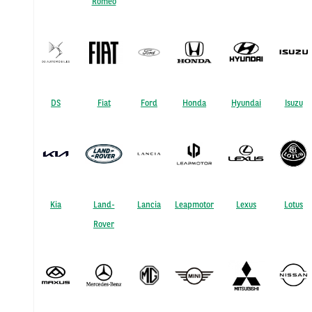
Romeo
DS
Fiat
Ford
Honda
Hyundai
Isuzu
Kia
Land-
Lancia
Leapmotor
Lexus
Lotus
Rover