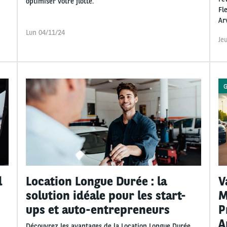
optimiser votre flotte.
Fl
Ar
Lun 04/11/24
Je
G
l
Location Longue Durée : la
V
solution idéale pour les start-
M
ups et auto-entrepreneurs
P
A
Découvrez les avantages de la Location Longue Durée