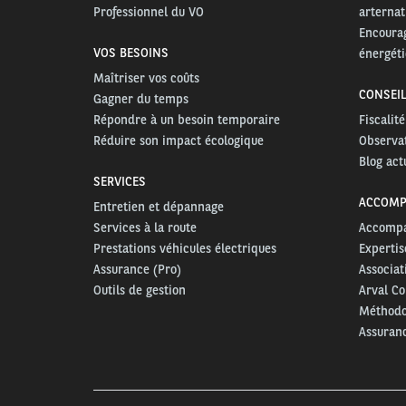
Professionnel du VO
arternat
Encourag
VOS BESOINS
énergét
Maîtriser vos coûts
CONSEIL
Gagner du temps
Répondre à un besoin temporaire
Fiscalit
Réduire son impact écologique
Observa
Blog act
SERVICES
ACCOMP
Entretien et dépannage
Services à la route
Accompa
Prestations véhicules électriques
Expertis
Assurance (Pro)
Associat
Outils de gestion
Arval Co
Méthodol
Assuranc