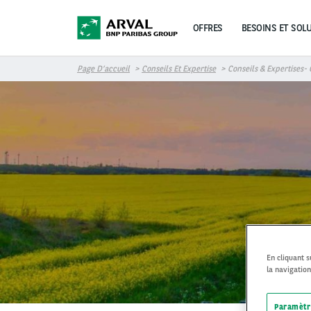
Aller au contenu principal
OFFRES
BESOINS ET SOL
Page D’accueil
Conseils Et Expertise
Conseils & Expertises- 
En cliquant 
la navigation
Paramètr