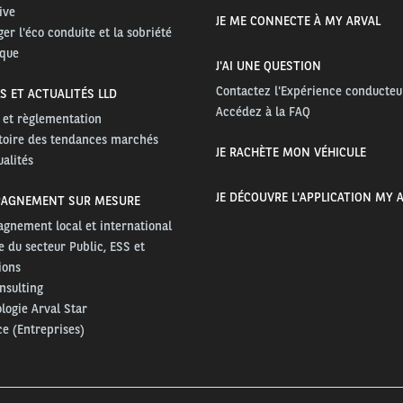
ive
JE ME CONNECTE À MY ARVAL
er l'éco conduite et la sobriété
ique
J'AI UNE QUESTION
Contactez l'Expérience conducteu
S ET ACTUALITÉS LLD
Accédez à la FAQ
é et règlementation
toire des tendances marchés
JE RACHÈTE MON VÉHICULE
ualités
JE DÉCOUVRE L'APPLICATION MY 
AGNEMENT SUR MESURE
gnement local et international
e du secteur Public, ESS et
ions
nsulting
ogie Arval Star
e (Entreprises)