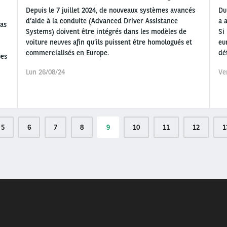
Depuis le 7 juillet 2024, de nouveaux systèmes avancés
Du
d’aide à la conduite (Advanced Driver Assistance
a 
cas
Systems) doivent être intégrés dans les modèles de
Si
voiture neuves afin qu’ils puissent être homologués et
eu
commercialisés en Europe.
dé
ues
Lun 26/08/24
Ve
Page
5
Page
6
Page
7
Page
8
Page
9
Page
10
Page
11
Page
12
P
1
actuelle