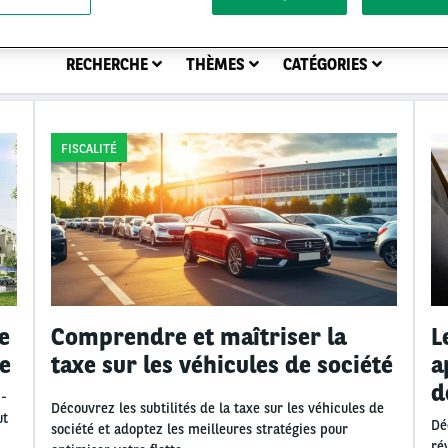
RECHERCHE
THÈMES
CATÉGORIES
FISCALITÉ
e
Comprendre et maîtriser la
L
le
taxe sur les véhicules de société
a
d
 -
Découvrez les subtilités de la taxe sur les véhicules de
ut
Dé
société et adoptez les meilleures stratégies pour
ré