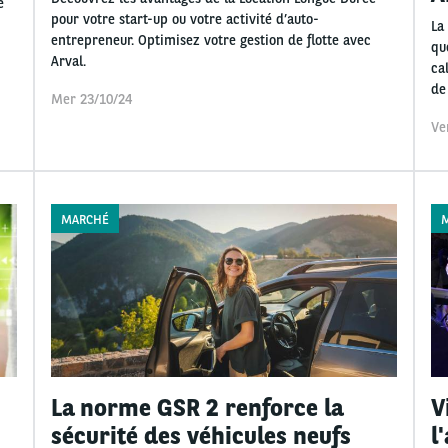
e
pour votre start-up ou votre activité d’auto-
La
entrepreneur. Optimisez votre gestion de flotte avec
qu
Arval.
ca
de
Mer 23/10/24
Ve
MARCHÉ
La norme GSR 2 renforce la
V
sécurité des véhicules neufs
l