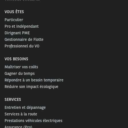
nous avons à cœur de proposer, via l’Ecosystème
VOUS ÊTES
Ford Pro, des solutions complètes (recharge,
Particulier
télématique et autres services) qui facilitent la vie
Pro et Indépendant
de nos clients et optimisent la productivité de leurs
Dirigeant PME
véhicules. Nous sommes ravis de célébrer la
Gestionnaire de Flotte
Professionnel du VO
livraison de leurs premiers E-Transit aux équipes
Chronopost avec le soutien d’Arval. Nous les
VOS BESOINS
remercions pour leur confiance et souhaitons une
Maîtriser vos coûts
bonne route à leurs collaborateurs.
» déclare
Marc
Gagner du temps
Jenniches, Directeur Ford Entreprise
Répondre à un besoin temporaire
Réduire son impact écologique
SERVICES
Entretien et dépannage
Services à la route
Prestations véhicules électriques
Assurance (Pro)