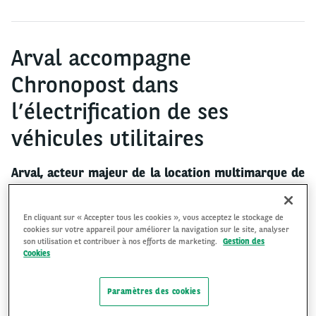
Arval accompagne
Chronopost dans
l’électrification de ses
véhicules utilitaires
Arval, acteur majeur de la location multimarque de
véhicules d’entreprise, et spécialiste des solutions
de mobilité accompagne Chronopost dans le
En cliquant sur « Accepter tous les cookies », vous acceptez le stockage de
pilotage et l’électrification de sa flotte.
cookies sur votre appareil pour améliorer la navigation sur le site, analyser
son utilisation et contribuer à nos efforts de marketing.
Gestion des
Cookies
Depuis 10 ans, Arval accompagne la transformation
Paramètres des cookies
de près de la moitié de la flotte de Chronopost,