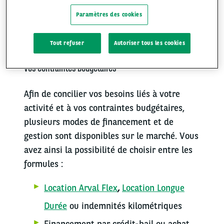
Paramètres des cookies
Tout refuser
Autoriser tous les cookies
Trouver la solution de financement la plus adaptée à
vos contraintes budgétaires
Afin de concilier vos besoins liés à votre
activité et à vos contraintes budgétaires,
plusieurs modes de financement et de
gestion sont disponibles sur le marché. Vous
avez ainsi la possibilité de choisir entre les
formules :
Location Arval Flex
,
Location Longue
Durée
ou indemnités kilométriques
Financement par crédit-bail ou achat