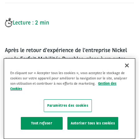
Lecture : 2 min
Après le retour d'expérience de l’entreprise Nickel
sur le Forfait Mobilités Durables, place à un autre
témoignage concernant cette fois-ci le Crédit
En cliquant sur « Accepter tous les cookies », vous acceptez le stockage de
Mobilité. Sous forme d’une enveloppe budgétaire
cookies sur votre appareil pour améliorer la navigation sur le site, analyser
son utilisation et contribuer à nos efforts de marketing.
Gestion des
gérée au sein de l’Arval Mobility Pass, il est attribué
Cookies
aux salariés acceptant de renoncer partiellement ou
totalement à leur voiture de fonction.
Paramètres des cookies
Tout refuser
Autoriser tous les cookies
Audrey Zaccherini, Responsable des nouvelles
mobilités à la Direction marketing d'Arval France, en