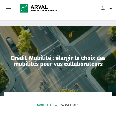
OFFRES
Aller au contenu principal
BESOINS ET SOLUTIONS
MOBILITÉS DURABLES
Crédit Mobilité : élargir le choix des
mobilités pour vos collaborateurs
CONSEILS & EXPERTISES
CONTACTS
CONDUCTEURS
MOBILITÉ
24 Avril 2026