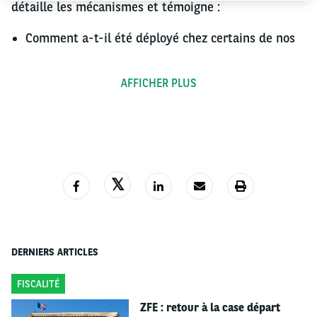
détaille les mécanismes et témoigne :
Comment a-t-il été déployé chez certains de nos
clients ?
Comment se paramètrent les enveloppes ?
AFFICHER PLUS
Et pour quel impact sur les coûts de flotte,
l'attractivité RH et la RSE ?
Découvrez le témoignage en vidéo
DERNIERS ARTICLES
FISCALITÉ
ZFE : retour à la case départ