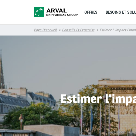
Aller au contenu principal
OFFRES
BESOINS ET SOL
Page D’accueil
Conseils Et Expertise
Estimer L'impact Finan
Estimer l'imp