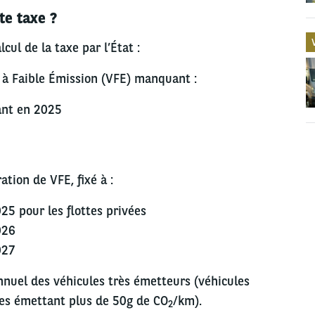
te taxe ?
lcul de la taxe par l’État :
le à Faible Émission (VFE) manquant :
ant en 2025
ration de VFE, fixé à :
025 pour les flottes privées
026
027
nnuel des véhicules très émetteurs (véhicules
es émettant plus de 50g de CO
/km).
2