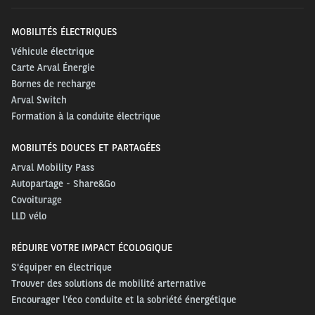
d’assurance automobile (IMIC) est obligatoire pour
circuler dans certains pays : Albanie, Maroc,
MOBILITÉS ÉLECTRIQUES
Moldavie, République Macédoine du Nord, Tunisie,
Véhicule électrique
Carte Arval Énergie
1
Turquie
.
Bornes de recharge
Arval Switch
À noter
: Pour l’obtenir, vos conducteurs peuvent en
Formation à la conduite électrique
faire la demande auprès de notre Service Expérience
Conducteur Arval :
conducteur@arval.fr
.
MOBILITÉS DOUCES ET PARTAGÉES
Arval Mobility Pass
Autopartage - Share&Go
Covoiturage
1
er
Liste des pays signataires de la section II du Règlement Général au 1
LLD vélo
avril 2024
RÉDUIRE VOTRE IMPACT ÉCOLOGIQUE
S'équiper en électrique
Trouver des solutions de mobilité arternative
Encourager l'éco conduite et la sobriété énergétique