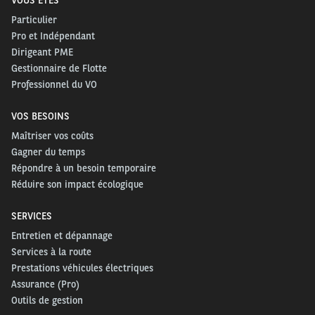
MVA sera envoyé automatiquement lorsque les
VOUS ÊTES
cartes vertes en cours de validité arriveront à
Particulier
Pro et Indépendant
expiration ; il sera fourni avec les nouveaux
Dirigeant PME
er
véhicules livrés à partir du 1
avril 2024 si vous
Gestionnaire de Flotte
souscrivez votre assurance par l’intermédiaire
Professionnel du VO
d’Arval. À terme, le MVA imprimé sera remplacé par
VOS BESOINS
une version dématérialisée, téléchargeable sur
Maîtriser vos coûts
l’espace conducteur My Arval Driver.
Gagner du temps
Répondre à un besoin temporaire
À noter
: en cas de perte, vos conducteurs peuvent
Réduire son impact écologique
contacter notre
Service Expérience Conducteur
Arval
.
SERVICES
Entretien et dépannage
Le MVA est-il valable à l’étranger ?
Services à la route
Dans les pays de l’Union européenne, la seule
Prestations véhicules électriques
Assurance (Pro)
immatriculation du véhicule vaut présomption
Outils de gestion
d’assurance. Néanmoins, la carte internationale