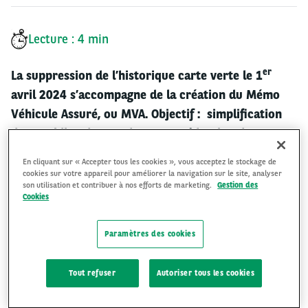
Lecture : 4 min
er
La suppression de l’historique carte verte le 1
avril 2024 s’accompagne de la création du Mémo
Véhicule Assuré, ou MVA. Objectif : simplification
du quotidien des conducteurs, réduction de
l’empreinte carbone et limitation de la fraude et de
En cliquant sur « Accepter tous les cookies », vous acceptez le stockage de
la circulation de véhicules non assurés. Point
cookies sur votre appareil pour améliorer la navigation sur le site, analyser
son utilisation et contribuer à nos efforts de marketing.
Gestion des
pratique sur ce qu’il faut retenir du MVA.
Cookies
Petite révolution pour les conducteurs ce
Paramètres des cookies
printemps ! L’attestation d’assurance et son
papillon
vert
quittent nos habitacles. En cas de contrôle, les
Tout refuser
Autoriser tous les cookies
forces de l’ordre consulteront à partir de la plaque
d’immatriculation du véhicule le Fichier des