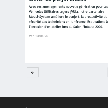
Avec ses aménagements nouvelle génération pour les
Véhicules Utilitaires Légers (VUL), notre partenaire
Modul-System améliore le confort, la productivité et 
sécurité des techniciens en itinérance. Explications à
l’occasion d’un atelier lors du Salon Flotauto 2026.
Ven 24/04/26
Pagination
Page
précédente