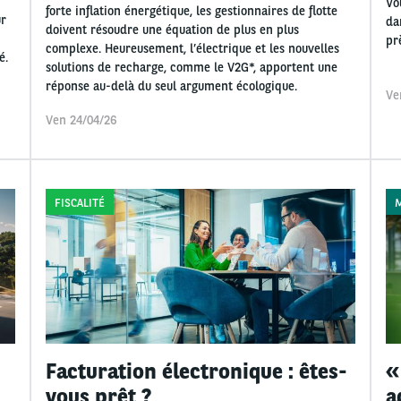
Vo
forte inflation énergétique, les gestionnaires de flotte
ur
da
doivent résoudre une équation de plus en plus
pr
complexe. Heureusement, l’électrique et les nouvelles
é.
solutions de recharge, comme le V2G*, apportent une
réponse au-delà du seul argument écologique.
Ve
Ven 24/04/26
FISCALITÉ
M
Facturation électronique : êtes-
«
vous prêt ?
a