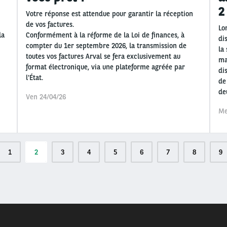
2
Votre réponse est attendue pour garantir la réception
de vos factures.
Lo
la
Conformément à la réforme de la Loi de finances, à
di
compter du 1er septembre 2026, la transmission de
la
toutes vos factures Arval se fera exclusivement au
ma
format électronique, via une plateforme agréée par
di
l'État.
de
de
Ven 24/04/26
Me
Page
1
Page
2
Page
3
Page
4
Page
5
Page
6
Page
7
Page
8
Pa
9
actuelle