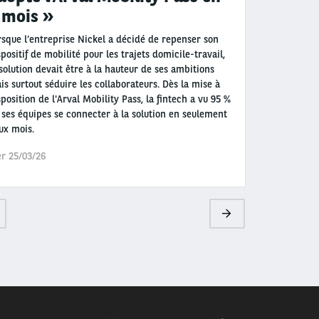
 mois »
rsque l’entreprise Nickel a décidé de repenser son
spositif de mobilité pour les trajets domicile-travail,
 solution devait être à la hauteur de ses ambitions
is surtout séduire les collaborateurs. Dès la mise à
sposition de l'Arval Mobility Pass, la fintech a vu 95 %
 ses équipes se connecter à la solution en seulement
ux mois.
r 25/03/26
ge
Page
suivante