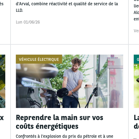
ès
d'Arval, combine réactivité et qualité de service de la
li
LLD.
Al
en
Lun 01/06/26
Ve
VÉHICULE ÉLECTRIQUE
G
ix
Reprendre la main sur vos
L
coûts énergétiques
d
Confrontés à l’explosion du prix du pétrole et à une