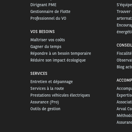
Dirigeant PME
S'équipe
Gestionnaire de Flotte
Trouver 
Professionnel du VO
arternat
Encourag
VOS BESOINS
énergét
Maîtriser vos coûts
CONSEIL
Gagner du temps
Répondre à un besoin temporaire
Fiscalit
Réduire son impact écologique
Observa
Blog act
SERVICES
ACCOMP
Entretien et dépannage
Services à la route
Accompa
Prestations véhicules électriques
Expertis
Assurance (Pro)
Associat
Outils de gestion
Arval Co
Méthodol
Assuranc