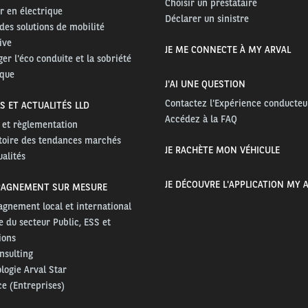
Choisir un prestataire
r en électrique
Déclarer un sinistre
des solutions de mobilité
ive
JE ME CONNECTE À MY ARVAL
er l'éco conduite et la sobriété
ique
J'AI UNE QUESTION
Contactez l'Expérience conducteu
S ET ACTUALITÉS LLD
Accédez à la FAQ
é et règlementation
toire des tendances marchés
JE RACHÈTE MON VÉHICULE
ualités
JE DÉCOUVRE L'APPLICATION MY 
AGNEMENT SUR MESURE
gnement local et international
e du secteur Public, ESS et
ions
nsulting
ogie Arval Star
e (Entreprises)