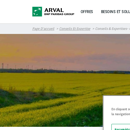
Aller au contenu principal
OFFRES
BESOINS ET SOL
Page D’accueil
Conseils Et Expertise
Conseils & Expertises- 
En cliquant 
la navigation
Paramètr