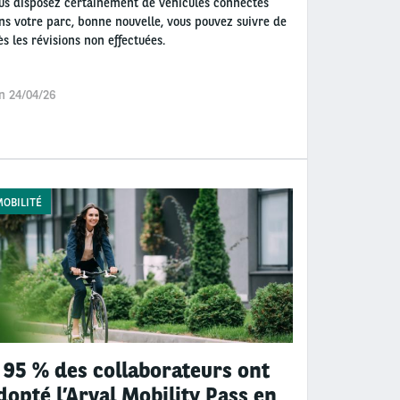
us disposez certainement de véhicules connectés
ns votre parc, bonne nouvelle, vous pouvez suivre de
ès les révisions non effectuées.
n 24/04/26
OBILITÉ
 95 % des collaborateurs ont
dopté l’Arval Mobility Pass en