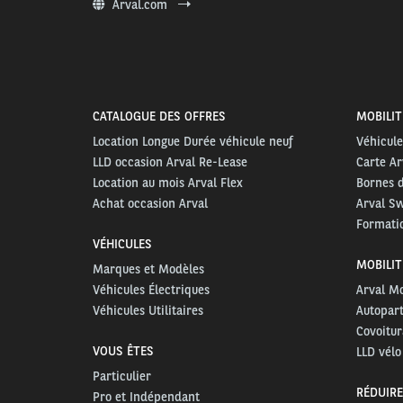
Arval.com
CATALOGUE DES OFFRES
MOBILIT
Location Longue Durée véhicule neuf
Véhicule
LLD occasion Arval Re-Lease
Carte Ar
Location au mois Arval Flex
Bornes 
Achat occasion Arval
Arval S
Formatio
VÉHICULES
MOBILIT
Marques et Modèles
Véhicules Électriques
Arval Mo
Véhicules Utilitaires
Autopar
Covoitur
VOUS ÊTES
LLD vélo
Particulier
RÉDUIRE
Pro et Indépendant